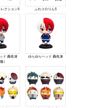
コレクション5
ふわコロりん5
ッド 轟焦凍
ゆらゆらヘッド 轟焦凍
制服）