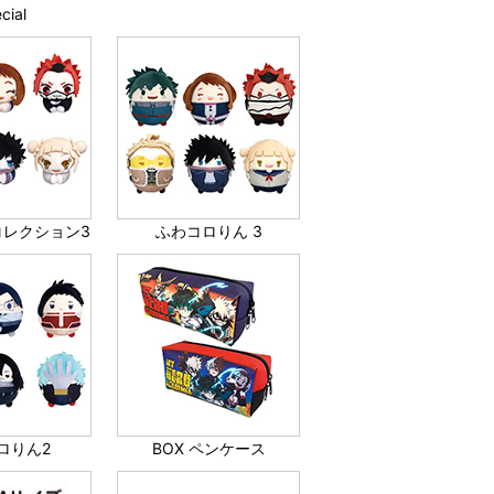
cial
コレクション3
ふわコロりん 3
ロりん2
BOX ペンケース