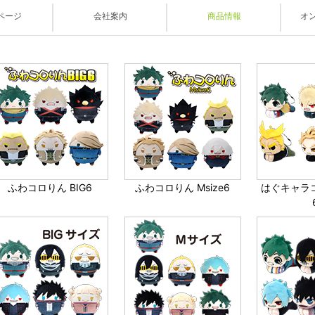
ックスリミテッド
ページ
会社案内
商品情報
オ
ふわコロりん BIG6
ふわコロりん Msize6
はぐキャラ