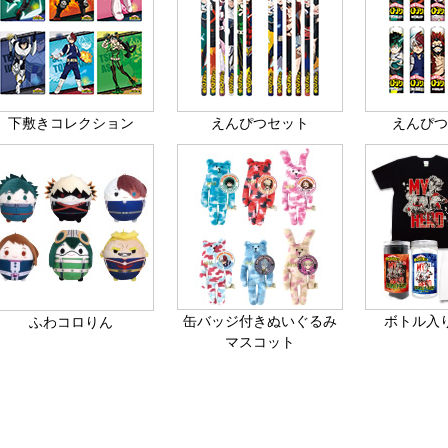
下敷きコレクション
えんぴつセット
えんぴ
缶バッジ付きぬいぐるみ
ボトル入り
ふわコロりん
マスコット