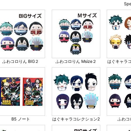
Spe
ふわコロりん BIG２
ふわコロりん Msize２
はぐキャラ
B5 ノート
はぐキャラコレクション2
ふわコ