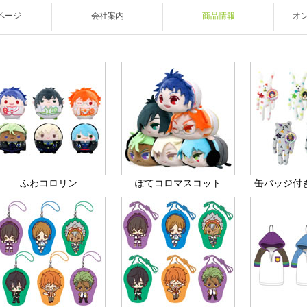
ックスリミテッド
ページ
会社案内
商品情報
オ
ふわコロリン
ぽてコロマスコット
缶バッジ付