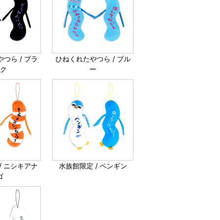
つら / ブラ
ひねくれたやつら / ブル
ック
ー
/ ニシキアナ
水族館限定 / ペンギン
ゴ