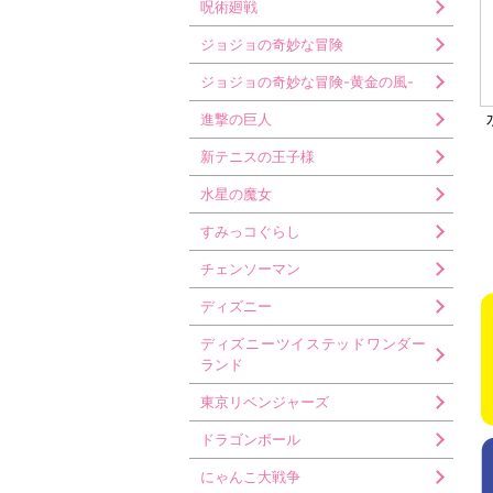
呪術廻戦
ジョジョの奇妙な冒険
ジョジョの奇妙な冒険-黄金の風-
進撃の巨人
新テニスの王子様
水星の魔女
すみっコぐらし
チェンソーマン
ディズニー
ディズニーツイステッドワンダー
ランド
東京リベンジャーズ
ドラゴンボール
にゃんこ大戦争