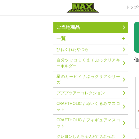
株式会社マ
トップ
ご当地商品
一覧
ひねくれたやつら
価
自分ツッコミくま / ぷっクリアキ
ーホルダー
星のカービィ / ぷっクリアシリー
ズ
プププツアーコレクション
CRAFTHOLIC / ぬいぐるみマスコ
ット
CRAFTHOLIC / フィギュアマスコ
ット
クレヨンしんちゃん/ケツぷっぷ