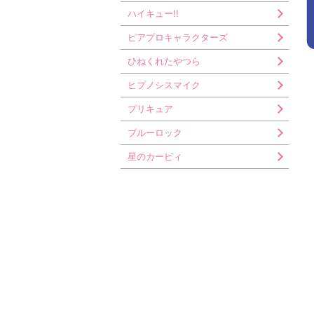
ハイキュー!!
ピアプロキャラクターズ
ひねくれたやつら
ヒプノシスマイク
プリキュア
ブルーロック
星のカービィ
僕のヒーローアカデミア
ホロライブ
名探偵コナン
リラックマ
ワールドトリガー
トップページ
会社案内
商品情報
お問い合わ
A3!(エースリー)