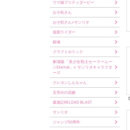
ウマ娘プリティダービー
おそ松さん
おそ松さん×サンリオ
仮面ライダー
銀魂
クラフトホリック
劇場版「美少女戦士セーラームー
ンEternal」× サンリオキャラクタ
ーズ
クレヨンしんちゃん
五等分の花嫁
最遊記RELOAD BLAST
サンリオ
ジャンプ50周年